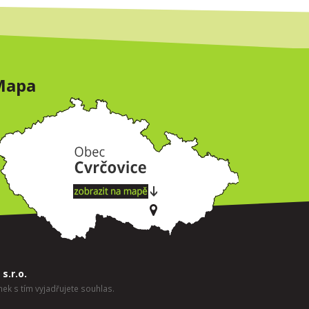
Mapa
s.r.o.
ek s tím vyjadřujete souhlas.