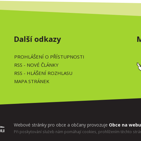
Další odkazy
PROHLÁŠENÍ O PŘÍSTUPNOSTI
RSS
- NOVÉ ČLÁNKY
RSS
- HLÁŠENÍ ROZHLASU
MAPA STRÁNEK
Webové stránky pro obce a občany provozuje
Obce na webu 
Při poskytování služeb nám pomáhají cookies, prohlížením těchto strán