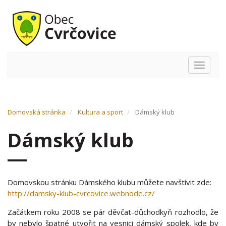
Hlavní
nabídka
Domovská stránka
Kultura a sport
Dámský klub
Dámský klub
Domovskou stránku Dámského klubu můžete navštívit zde:
http://damsky-klub-cvrcovice.webnode.cz/
Začátkem roku 2008 se pár děvčat-důchodkyň rozhodlo, že
by nebylo špatné utvořit na vesnici dámský spolek, kde by