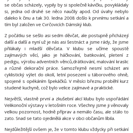
se občas scházely, vypily by si společně kávičku, povykládaly
si, jedna od druhé se něco naučily apod. Od úvahy nebylo
daleko k činu a tak 30. ledna 2008 došlo k prvnímu setkání a
tím byl založen ve Cvrčovicích Dámský klub.
Z počátku se sešlo asi sedm děvčat, ale postupně přicházejí
další a další a nyní už je nás asi šestnáct a jsme rády, že jsme
přilákaly i mladší děvčata. V klubu se učíme spoustě
zajímavých věcí, jako je háčkování, batikování, pletení z
pedigu, výrobu adventních věnců,drátkování, malování kraslic
a různé dekorační práce. Samozřejmě nesmí scházet ani
cyklistický výlet do okolí, letní posezení u táborového ohně,
spojené s opékáním špekáčků. V měsíci březnu proběhl kurz
studené kuchyně, což bylo velice zajímavé a praktické.
Největší, vlastně první a zkušební akcí klubu bylo uspořádání
Velikonoční výstavy v letošním roce. Všechny jsme ji věnovaly
velkou pozornost, hodně příprav a nemálo času, ale stálo to
zato. Snad se tato ojedinělá akce v obci občanům líbila.
Nejdůležitější ovšem je, že v tomto klubu vždycky při setkání