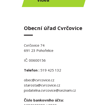
Videa
Obecní úřad Cvrčovice
Cvrčovice 74
691 23 Pohořelice
IČ: 00600156
Telefon :
519 425 132
obec@cvrcovice.cz
starosta@cvrcovice.cz
podatelna.cvrcovice@seznam.cz
Číslo bankovního účtu: