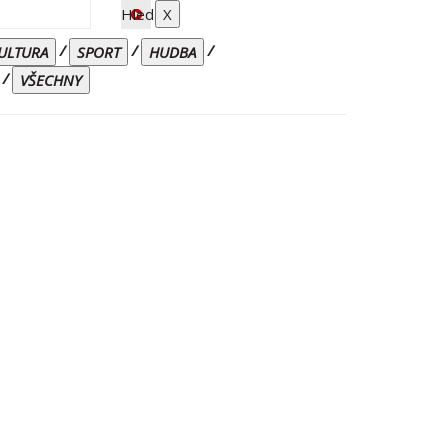
Hledat
X
/
/
/
ULTURA
SPORT
HUDBA
/
VŠECHNY