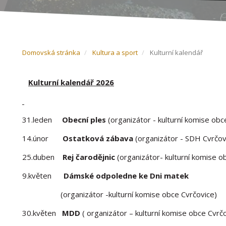
Domovská stránka
Kultura a sport
Kulturní kalendář
Kulturní kalendář 2026
31.leden
Obecní ples
(organizátor - kulturní komise obc
14.únor
Ostatková zábava
(organizátor - SDH Cvrčov
25.duben
Rej čarodějnic
(organizátor- kulturní komise o
9.květen
Dámské odpoledne ke Dni matek
(organizátor -kulturní komise obce Cvrčovice)
30.květen
MDD
( organizátor – kulturní komise obce Cvrčo