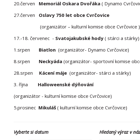
20.červen
Memoriál Oskara Dvořáka
( Dynamo Cvrčovi
27.červen
Oslavy 750 let obce Cvrčovice
(organizátor – kulturní komise obce Cvrčovice )
17.-18. červenec -
Svatojakubské hody
( stárci a stárky)
1.srpen
Biatlon
(organizátor- Dynamo Cvrčovice)
8.srpen
Neckyáda
(organizátor- sportovní komise obc
28.srpen
Kácení máje
(organizátor- stárci a stárky)
3. října
Halloweenské dýňování
(organizátor - kulturní komise obce Cvrčovice)
5.prosinec
Mikuláš
( kulturní komise obce Cvrčovice)
Vyberte si datum
Hledaný výraz v ná