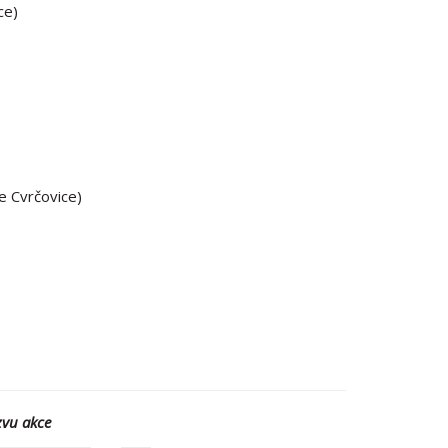
ce)
e Cvrčovice)
zvu akce