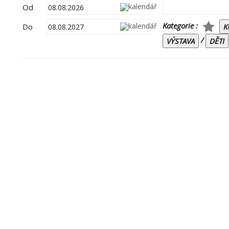
Od
Kategorie :
Do
K
/
VÝSTAVA
DĚTI